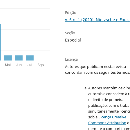
Edição
v. 6 n. 1 (2020): Nietzsche e Fouc
Seção
Especial
Licença
Autores que publicam nesta revista
concordam com os seguintes termos
Autores mantém os dire
autorais e concedem à r
o direito de primeira
publicação, com o traba
simultaneamente licenc
sob a
Licença Creative
Commons Attribution
q
permite o compartilha