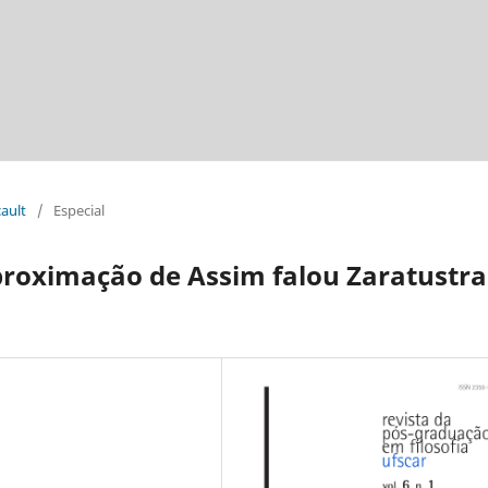
cault
/
Especial
proximação de Assim falou Zaratustra