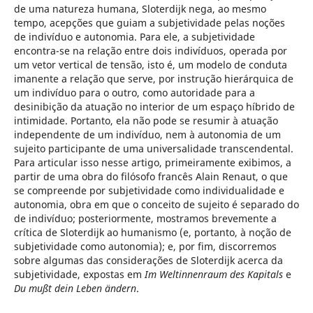
de uma natureza humana, Sloterdijk nega, ao mesmo
tempo, acepções que guiam a subjetividade pelas noções
de indivíduo e autonomia. Para ele, a subjetividade
encontra-se na relação entre dois indivíduos, operada por
um vetor vertical de tensão, isto é, um modelo de conduta
imanente a relação que serve, por instrução hierárquica de
um indivíduo para o outro, como autoridade para a
desinibição da atuação no interior de um espaço híbrido de
intimidade. Portanto, ela não pode se resumir à atuação
independente de um indivíduo, nem à autonomia de um
sujeito participante de uma universalidade transcendental.
Para articular isso nesse artigo, primeiramente exibimos, a
partir de uma obra do filósofo francês Alain Renaut, o que
se compreende por subjetividade como individualidade e
autonomia, obra em que o conceito de sujeito é separado do
de indivíduo; posteriormente, mostramos brevemente a
crítica de Sloterdijk ao humanismo (e, portanto, à noção de
subjetividade como autonomia); e, por fim, discorremos
sobre algumas das considerações de Sloterdijk acerca da
subjetividade, expostas em
Im Weltinnenraum des Kapitals
e
Du mußt dein Leben ändern
.