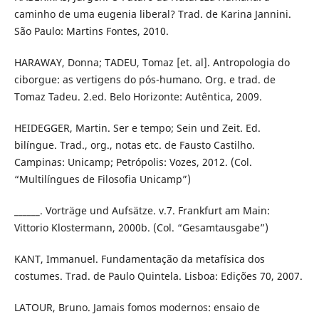
caminho de uma eugenia liberal? Trad. de Karina Jannini.
São Paulo: Martins Fontes, 2010.
HARAWAY, Donna; TADEU, Tomaz [et. al]. Antropologia do
ciborgue: as vertigens do pós-humano. Org. e trad. de
Tomaz Tadeu. 2.ed. Belo Horizonte: Autêntica, 2009.
HEIDEGGER, Martin. Ser e tempo; Sein und Zeit. Ed.
bilíngue. Trad., org., notas etc. de Fausto Castilho.
Campinas: Unicamp; Petrópolis: Vozes, 2012. (Col.
“Multilíngues de Filosofia Unicamp”)
______. Vorträge und Aufsätze. v.7. Frankfurt am Main:
Vittorio Klostermann, 2000b. (Col. “Gesamtausgabe”)
KANT, Immanuel. Fundamentação da metafísica dos
costumes. Trad. de Paulo Quintela. Lisboa: Edições 70, 2007.
LATOUR, Bruno. Jamais fomos modernos: ensaio de