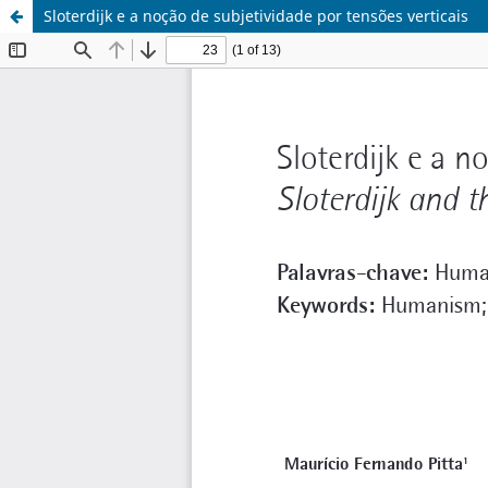
Sloterdijk e a noção de subjetividade por tensões verticais