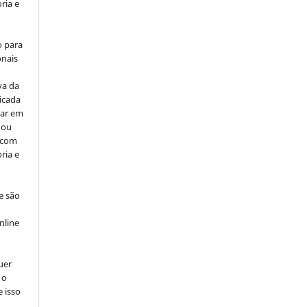
ria e
o para
onais
va da
icada
car em
 ou
, com
ria e
e são
e
nline
uer
 o
e isso