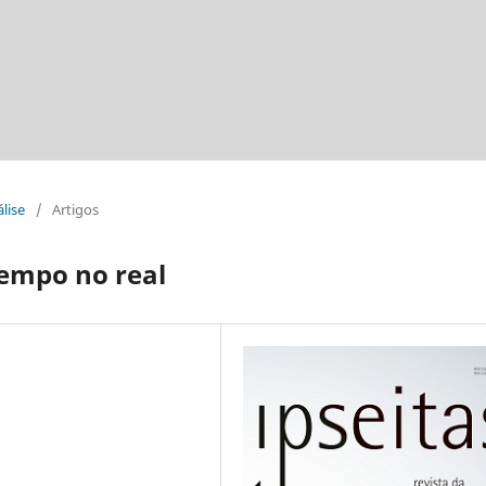
álise
/
Artigos
 tempo no real