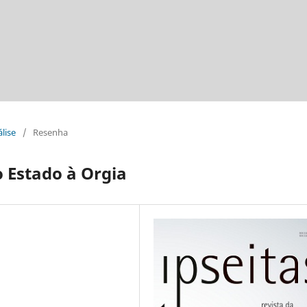
álise
/
Resenha
o Estado à Orgia