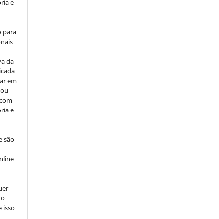
ria e
o para
onais
va da
icada
car em
 ou
, com
ria e
e são
e
nline
uer
 o
e isso