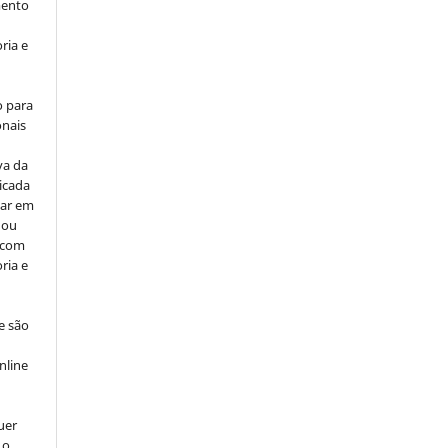
mento
ria e
o para
onais
va da
icada
car em
 ou
, com
ria e
e são
e
nline
uer
 o