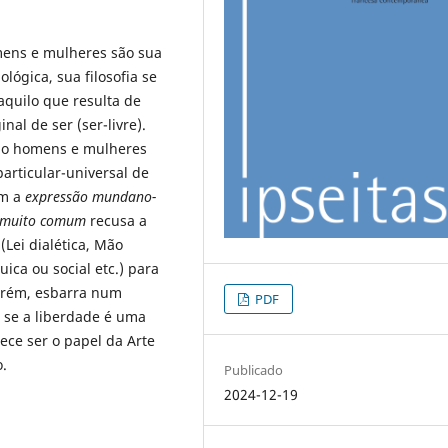
homens e mulheres são sua
ógica, sua filosofia se
aquilo que resulta de
nal de ser (ser-livre).
ão homens e mulheres
rticular-universal de
em a
expressão mundano-
 muito comum
recusa a
Lei dialética, Mão
ica ou social etc.) para
porém, esbarra num
PDF
, se a liberdade é uma
ece ser o papel da Arte
o.
Publicado
2024-12-19