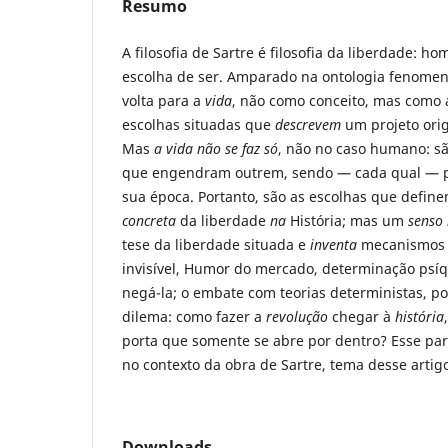
Resumo
A filosofia de Sartre é filosofia da liberdade: 
escolha de ser. Amparado na ontologia fenomenol
volta para a
vida
, não como conceito, mas como 
escolhas situadas que
descrevem
um projeto origi
Mas
a vida não se faz só
, não no caso humano: s
que engendram outrem, sendo — cada qual — pa
sua época. Portanto, são as escolhas que defin
concreta
da liberdade
na
História; mas um
senso
tese da liberdade situada e
inventa
mecanismos (
invisível, Humor do mercado, determinação psíqu
negá-la; o embate com teorias deterministas, 
dilema: como fazer a
revolução
chegar à
história
porta que somente se abre por dentro? Esse par
no contexto da obra de Sartre, tema desse artig
Downloads