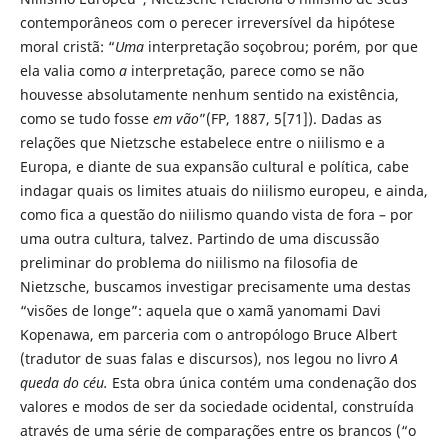
contemporâneos com o perecer irreversível da hipótese
moral cristã: “
Uma
interpretação soçobrou; porém, por que
ela valia como
a
interpretação, parece como se não
houvesse absolutamente nenhum sentido na existência,
como se tudo fosse
em vão
”(FP, 1887, 5[71]). Dadas as
relações que Nietzsche estabelece entre o niilismo e a
Europa, e diante de sua expansão cultural e política, cabe
indagar quais os limites atuais do niilismo europeu, e ainda,
como fica a questão do niilismo quando vista de fora – por
uma outra cultura, talvez. Partindo de uma discussão
preliminar do problema do niilismo na filosofia de
Nietzsche, buscamos investigar precisamente uma destas
“visões de longe”: aquela que o xamã yanomami Davi
Kopenawa, em parceria com o antropólogo Bruce Albert
(tradutor de suas falas e discursos), nos legou no livro
A
queda do céu.
Esta obra única contém uma condenação dos
valores e modos de ser da sociedade ocidental, construída
através de uma série de comparações entre os brancos (“o