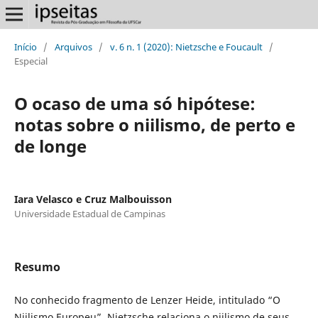
Início
/
Arquivos
/
v. 6 n. 1 (2020): Nietzsche e Foucault
/
Especial
O ocaso de uma só hipótese:
notas sobre o niilismo, de perto e
de longe
Iara Velasco e Cruz Malbouisson
Universidade Estadual de Campinas
Resumo
No conhecido fragmento de Lenzer Heide, intitulado “O
Niilismo Europeu”, Nietzsche relaciona o niilismo de seus