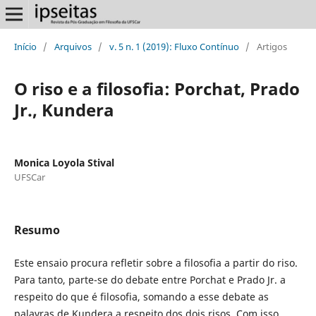
Início
/
Arquivos
/
v. 5 n. 1 (2019): Fluxo Contínuo
/
Artigos
O riso e a filosofia: Porchat, Prado
Jr., Kundera
Monica Loyola Stival
UFSCar
Resumo
Este ensaio procura refletir sobre a filosofia a partir do riso.
Para tanto, parte-se do debate entre Porchat e Prado Jr. a
respeito do que é filosofia, somando a esse debate as
palavras de Kundera a respeito dos dois risos. Com isso,