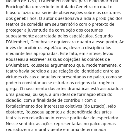
No ano de 1757, D’Alembert compôs para o dicionário da
Enciclopédia um verbete intitulado Genebra no qual o
filósofo fazia uma série de observações sobre os costumes
dos genebrinos. O autor questionava ainda a proibição dos
teatros de comédia em seu território com o pretexto de
proteger a juventude da corrupção dos costumes
supostamente acarretada pelos espetáculos. Segundo
D’Alembert, Genebra se equivocara quanto a esse ponto. Ao
invés de proibir os espetáculos, deveria discipliná-los
mediante leis apropriadas. Este fato, em síntese, levou
Rousseau a escrever as suas objeções às opiniões de
D’Alembert. Rousseau argumentou que, modernamente, o
teatro havia perdido a sua relação de identidade entre as
virtudes cívicas e aquelas representadas no palco, como se
poderia constatar ao se estudar as origens da tragédia
grega. O nascimento das artes dramáticas está associado a
uma paideia, ou seja, a um ideal de formação ética do
cidadão, com a finalidade de contribuir com o
fortalecimento dos interesses coletivos (do Estado). Não
obstante, Rousseau apontou a dependência das artes
teatrais em relação ao interesse particular do espectador.
Nesse sentido, as ações representadas no palco apenas
reproduzem a moral vigente em uma determinada